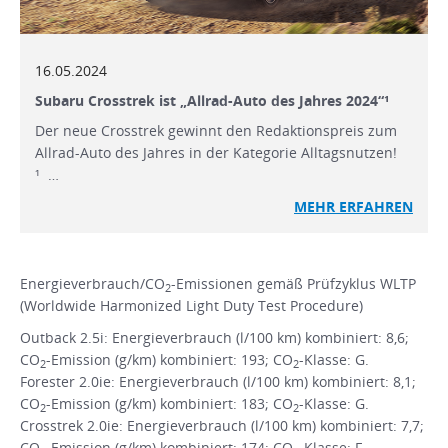
16.05.2024
Subaru Crosstrek ist „Allrad-Auto des Jahres 2024“¹
Der neue Crosstrek gewinnt den Redaktionspreis zum
Allrad-Auto des Jahres in der Kategorie Alltagsnutzen!
¹ …
MEHR
ERFAHREN
Energieverbrauch/CO
-Emissionen gemäß Prüfzyklus WLTP
2
(Worldwide Harmonized Light Duty Test Procedure)
Outback 2.5i: Energieverbrauch (l/100 km) kombiniert: 8,6;
CO
-Emission (g/km) kombiniert: 193; CO
-Klasse: G.
2
2
Forester 2.0ie: Energieverbrauch (l/100 km) kombiniert: 8,1;
CO
-Emission (g/km) kombiniert: 183; CO
-Klasse: G.
2
2
Crosstrek 2.0ie: Energieverbrauch (l/100 km) kombiniert: 7,7;
CO
-Emission (g/km) kombiniert: 174; CO
-Klasse: F.