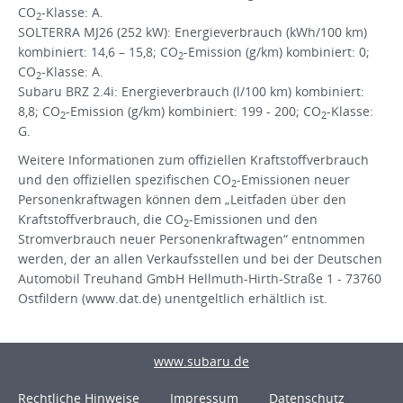
CO
-Klasse: A.
2
SOLTERRA MJ26 (252 kW): Energieverbrauch (kWh/100 km)
kombiniert: 14,6 – 15,8; CO
-Emission (g/km) kombiniert: 0;
2
CO
-Klasse: A.
2
Subaru BRZ 2.4i: Energieverbrauch (l/100 km) kombiniert:
8,8; CO
-Emission (g/km) kombiniert: 199 - 200; CO
-Klasse:
2
2
G.
Weitere Informationen zum offiziellen Kraftstoffverbrauch
und den offiziellen spezifischen CO
-Emissionen neuer
2
Personenkraftwagen können dem „Leitfaden über den
Kraftstoffverbrauch, die CO
-Emissionen und den
2
Stromverbrauch neuer Personenkraftwagen“ entnommen
werden, der an allen Verkaufsstellen und bei der Deutschen
Automobil Treuhand GmbH Hellmuth-Hirth-Straße 1 - 73760
Ostfildern (www.dat.de) unentgeltlich erhältlich ist.
www.subaru.de
Rechtliche Hinweise
Impressum
Datenschutz