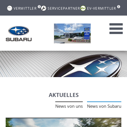
VERMITTLER
SERVICEPARTNER
EV-VERMITTLER
Toggl
navig
AKTUELLES
News von uns
News von Subaru