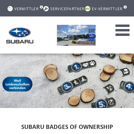
VERMITTLER
SERVICEPARTNER
EV-VERMITTLER
Toggl
navig
SUBARU BADGES OF OWNERSHIP