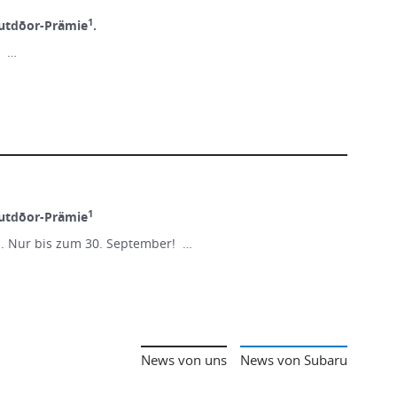
1
utdōor-Prämie
.
! …
1
utdōor-Prämie
n. Nur bis zum 30. September! …
News von uns
News von Subaru