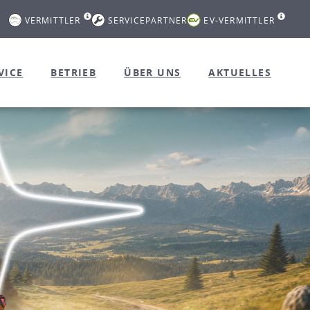
VERMITTLER
SERVICEPARTNER
EV-VERMITTLER
VICE
BETRIEB
ÜBER UNS
AKTUELLES
Mach deinen Weg
vollelektrisch und zu Top-Konditione
MEHR ERFAHREN