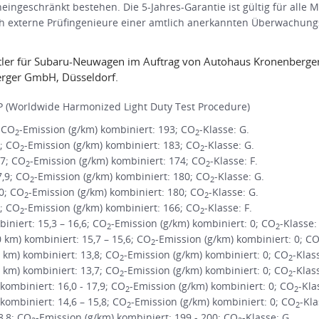
ingeschränkt bestehen. Die 5-Jahres-Garantie ist gültig für alle 
 externe Prüfingenieure einer amtlich anerkannten Überwachungs
ittler für Subaru-Neuwagen im Auftrag von Autohaus Kronenber
rger GmbH, Düsseldorf.
 (Worldwide Harmonized Light Duty Test Procedure)
; CO
-Emission (g/km) kombiniert: 193; CO
-Klasse: G.
2
2
1; CO
-Emission (g/km) kombiniert: 183; CO
-Klasse: G.
2
2
,7; CO
-Emission (g/km) kombiniert: 174; CO
-Klasse: F.
2
2
7,9; CO
-Emission (g/km) kombiniert: 180; CO
-Klasse: G.
2
2
,0; CO
-Emission (g/km) kombiniert: 180; CO
-Klasse: G.
2
2
3; CO
-Emission (g/km) kombiniert: 166; CO
-Klasse: F.
2
2
niert: 15,3 – 16,6; CO
-Emission (g/km) kombiniert: 0; CO
-Klasse:
2
2
m) kombiniert: 15,7 – 15,6; CO
-Emission (g/km) kombiniert: 0; C
2
km) kombiniert: 13,8; CO
-Emission (g/km) kombiniert: 0; CO
-Klas
2
2
km) kombiniert: 13,7; CO
-Emission (g/km) kombiniert: 0; CO
-Klas
2
2
ombiniert: 16,0 - 17,9; CO
-Emission (g/km) kombiniert: 0; CO
-Kla
2
2
ombiniert: 14,6 – 15,8; CO
-Emission (g/km) kombiniert: 0; CO
-Kla
2
2
8,8; CO
-Emission (g/km) kombiniert: 199 - 200; CO
-Klasse: G.