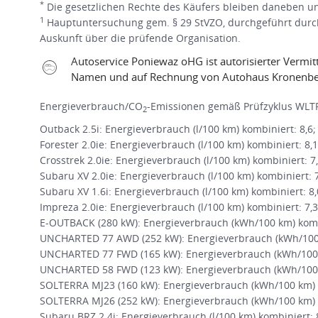
*
Die gesetzlichen Rechte des Käufers bleiben daneben une
1
Hauptuntersuchung gem. § 29 StVZO, durchgeführt durch
Auskunft über die prüfende Organisation.
Autoservice Poniewaz oHG ist autorisierter Verm
Namen und auf Rechnung von Autohaus Kronenbe
Energieverbrauch/CO
-Emissionen gemäß Prüfzyklus WLTP
2
Outback 2.5i: Energieverbrauch (l/100 km) kombiniert: 8,6
Forester 2.0ie: Energieverbrauch (l/100 km) kombiniert: 8,
Crosstrek 2.0ie: Energieverbrauch (l/100 km) kombiniert: 7
Subaru XV 2.0ie: Energieverbrauch (l/100 km) kombiniert: 
Subaru XV 1.6i: Energieverbrauch (l/100 km) kombiniert: 8
Impreza 2.0ie: Energieverbrauch (l/100 km) kombiniert: 7,
E-OUTBACK (280 kW): Energieverbrauch (kWh/100 km) kombi
UNCHARTED 77 AWD (252 kW): Energieverbrauch (kWh/100 k
UNCHARTED 77 FWD (165 kW): Energieverbrauch (kWh/100 
UNCHARTED 58 FWD (123 kW): Energieverbrauch (kWh/100 
SOLTERRA MJ23 (160 kW): Energieverbrauch (kWh/100 km) k
SOLTERRA MJ26 (252 kW): Energieverbrauch (kWh/100 km) k
Subaru BRZ 2.4i: Energieverbrauch (l/100 km) kombiniert: 